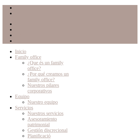
CA
ES
FR
EN
Inicio
Family office
¿Que és un family
office?
¿Por qué creamos un
family office?
Nuestros pilares
corporativos
Equipo
Nuestro equipo
Servicios
Nuestros servicios
Asesoramiento
patrimonial
Gestión discrecional
Planificació