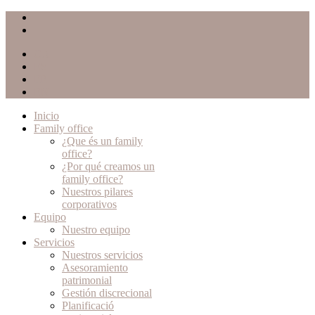
CA
ES
FR
EN
Inicio
Family office
¿Que és un family
office?
¿Por qué creamos un
family office?
Nuestros pilares
corporativos
Equipo
Nuestro equipo
Servicios
Nuestros servicios
Asesoramiento
patrimonial
Gestión discrecional
Planificació