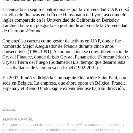
Licenciado en seguros patrimoniales por la Universidad UAP, cursó
estudios de finanzas en la École Haussmann de Lyon, así como de
inglés comparado en la Universidad de California en Berkeley.
También tiene un posgrado en gestión de activos de la Universidad
de Clermont-Ferrand.
Comenzó su carrera como gestor de activos en UAP, donde fue
nombrado Mejor Asegurador de Francia durante cinco años
consecutivos (1986-1991). A continuación, se convirtió en socio de
Crystal Finance, donde dirigió Crystal Panamerica (Norteamérica) y
Crystal Tierra del Fuego (Sudamérica), al tiempo que desarrollaba
las actividades de la empresa en Israel (1992-2001).
En 2002, fundó y dirigió la Compagnie Financière Saint Paul, con
sede en Bélgica. La empresa, que ahora opera en Bélgica, Francia,
España y el Reino Unido, sigue expandiéndose bajo su dirección.
<< volver
ALKIMIA CAPITAL
El
propósito de los servicios de nuestro Family Office consiste en asesorar y
gestionar el patrimonio de su familia mientras intentamos incrementarlo y