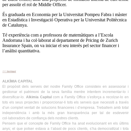
per assolir el rol de Middle Officer.
És graduada en Economia per la Universitat Pompeu Fabra i màster
en Estadística i Investigació Operativa per la Universitat Politècnica
de Catalunya.
Té experiència com a professora de matemàtiques a l’Escola
Andorrana i ha col·laborat al departament de Pricing de Zurich
Insurance Spain, on va iniciar el seu interès pel sector financer i
l’anàlisi quantitativa.
<< tornar
ALKÍMIA CAPITAL
El propòsit dels serveis del nostre Family Office consisteix en assessorar i
gestionar el patrimoni de la seva família mentre intentem incrementar-lo i
diversificar-lo.
Alkimia Capital
com a Family Office s’esforça a recolzar-lo en
tots els seus projectes i proporcionar-li tots els serveis que necessiti a través
d’un complet ventall de solucions financeres i d’empresa. Treballem amb total
independència i amb la més gran transparència per tal de esdevenir
col·laboradors de confiança dels nostres clients.
Pensem que el concepte de Family Office ha anat evolucionant en els últims
anys; el que potser estava a l’abast de pocs clients, s’ha democratitzat i tota