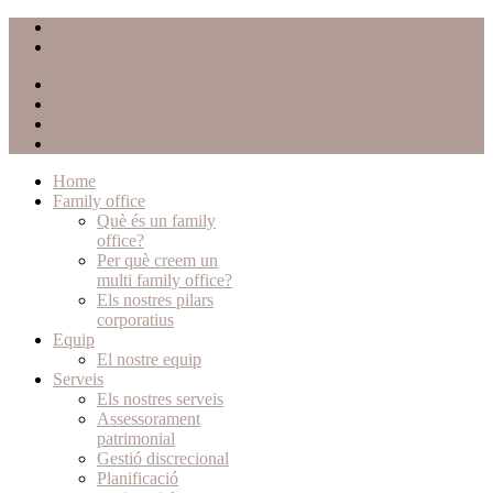
CA
ES
FR
EN
Home
Family office
Què és un family
office?
Per què creem un
multi family office?
Els nostres pilars
corporatius
Equip
El nostre equip
Serveis
Els nostres serveis
Assessorament
patrimonial
Gestió discrecional
Planificació