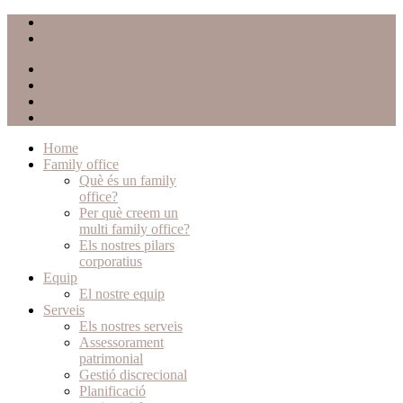
CA
ES
FR
EN
Home
Family office
Què és un family
office?
Per què creem un
multi family office?
Els nostres pilars
corporatius
Equip
El nostre equip
Serveis
Els nostres serveis
Assessorament
patrimonial
Gestió discrecional
Planificació