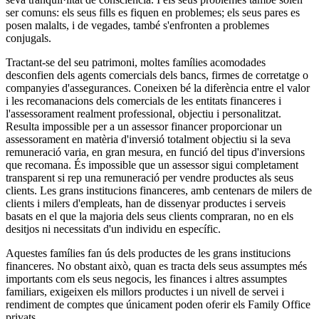
ser comuns: els seus fills es fiquen en problemes; els seus pares es
posen malalts, i de vegades, també s'enfronten a problemes
conjugals.
Tractant-se del seu patrimoni, moltes famílies acomodades
desconfien dels agents comercials dels bancs, firmes de corretatge o
companyies d'assegurances. Coneixen bé la diferència entre el valor
i les recomanacions dels comercials de les entitats financeres i
l'assessorament realment professional, objectiu i personalitzat.
Resulta impossible per a un assessor financer proporcionar un
assessorament en matèria d'inversió totalment objectiu si la seva
remuneració varia, en gran mesura, en funció del tipus d'inversions
que recomana. És impossible que un assessor sigui completament
transparent si rep una remuneració per vendre productes als seus
clients. Les grans institucions financeres, amb centenars de milers de
clients i milers d'empleats, han de dissenyar productes i serveis
basats en el que la majoria dels seus clients compraran, no en els
desitjos ni necessitats d'un individu en específic.
Aquestes famílies fan ús dels productes de les grans institucions
financeres. No obstant això, quan es tracta dels seus assumptes més
importants com els seus negocis, les finances i altres assumptes
familiars, exigeixen els millors productes i un nivell de servei i
rendiment de comptes que únicament poden oferir els Family Office
privats.