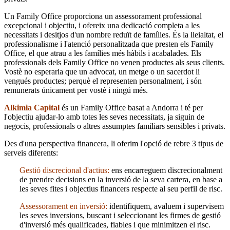
Un Family Office proporciona un assessorament professional
excepcional i objectiu, i ofereix una dedicació completa a les
necessitats i desitjos d'un nombre reduït de famílies. És la lleialtat, el
professionalisme i l'atenció personalitzada que presten els Family
Office, el que atrau a les famílies més hàbils i acabalades. Els
professionals dels Family Office no venen productes als seus clients.
Vostè no esperaria que un advocat, un metge o un sacerdot li
vengués productes; perquè el representen personalment, i són
remunerats únicament per vostè i ningú més.
Alkimia Capital
és un Family Office basat a Andorra i té per
l'objectiu ajudar-lo amb totes les seves necessitats, ja siguin de
negocis, professionals o altres assumptes familiars sensibles i privats.
Des d'una perspectiva financera, li oferim l'opció de rebre 3 tipus de
serveis diferents:
Gestió discrecional d'actius:
ens encarreguem discrecionalment
de prendre decisions en la inversió de la seva cartera, en base a
les seves fites i objectius financers respecte al seu perfil de risc.
Assessorament en inversió:
identifiquem, avaluem i supervisem
les seves inversions, buscant i seleccionant les firmes de gestió
d'inversió més qualificades, fiables i que minimitzen el risc.