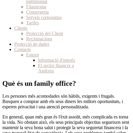
patrimonial
Filantropia
Consergeria
Serveis corporatius
Tarifes
Clients
Protecció del Client
Reclamacions
Protecció de dades
Contacte
Entorn
Informació d'interés
El sector financer a
Andorra
Què és un family office?
Les persones més acomodades són hàbils, exigents i frugals.
Busquen a comprar amb els seus diners les millors oportunitats, i
esperen privacitat i una atenció personalitzada.
En general, quan més gran és l'èxit assolit, més complicada es torna
la vida. No obstant això, els seus principals objectius segueixen sent
mantenir la seva bona salut i protegir la seva seguretat financera i la
seva tranquil·litat de consciència. I els seus problemes també solen